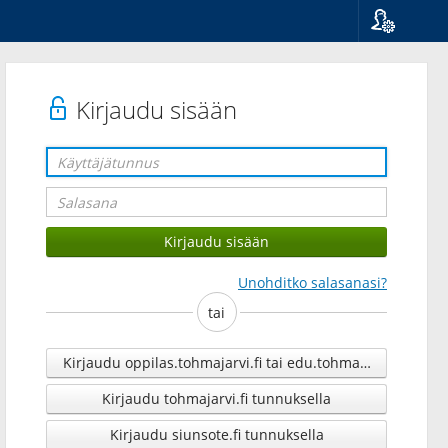
Kieli
Suomi
Svenska
Kirjaudu sisään
English
Unohditko salasanasi?
tai
Kirjaudu oppilas.tohmajarvi.fi tai edu.tohmajarvi.fi tunnu
Kirjaudu tohmajarvi.fi tunnuksella
Kirjaudu siunsote.fi tunnuksella