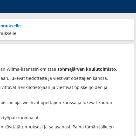
unnukselle
nukselle
män Wilma-lisenssin omistaa
Tohmajärven koulutoimisto
.
aan, lukevat tiedotteita ja viestivät opettajien kanssa.
vittävät henkilötietojaan ja viestivät opiskelijoiden ja
oissaoloja, viestivät opettajien kanssa ja lukevat koulun
ä työpaikkaohjaajat.
iin käyttäjätunnuksesi ja salasanasi. Paina tämän jälkeen